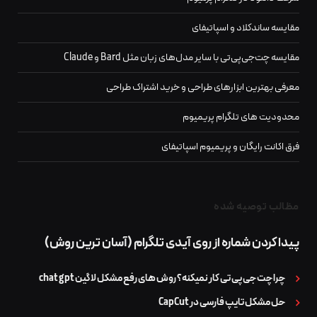
مقایسه ساندکلاد و اسپاتیفای
مقایسه چت‌جی‌پی‌تی با سایر مدل‌های زبان مثل Bard و Claude
معرفی بهترین ابزارهای طراحی و خرید اشتراک طراحی
محدودیت‌ های تلگرام پریمیوم
فرق اکانت رایگان و پریمیوم اسپاتیفای
مظالب توصیه شده
پيدا كردن شماره از روی آیدی تلگرام (آسان ترین روش)
چرا چت جی پی تی کار نمیکنه؟ روش های رفع مشکل لاگین chat gpt
حل مشکل تایپ فارسی در CapCut