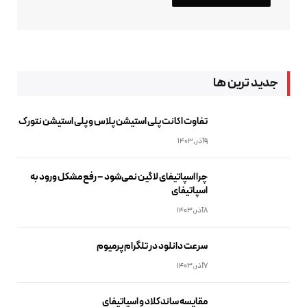
جدید ترین ها
تفاوت اکانت پلی استیشن پلاس و پلی استیشن نتورک
9آذر,1403
چرا اسپاتیفای لاگین نمی‌شود – رفع مشکل ورود به
اسپاتیفای
8آذر,1403
سرعت دانلود در تلگرام پرمیوم
7آذر,1403
مقایسه ساندکلاد و اسپاتیفای