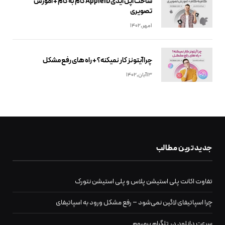
ساخت اپل آیدیApple ID گام به گام + آموزش
تصویری
1مهر,1402
چرا آیتونز کار نمیکنه؟ + راه های رفع مشکل
13آبان,1402
جدیدترین مطالب
تفاوت اکانت پلی استیشن پلاس و پلی استیشن نتورک
چرا اسپاتیفای لاگین نمی‌شود – رفع مشکل ورود به اسپاتیفای
سرعت دانلود در تلگرام پرمیوم