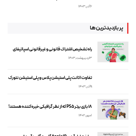
6آذر,1403
پر بازدیدترین ها
راه تشخیص اشتراک قانونی و غیرقانونی اسپاتیفای
3اردیبهشت,1403
تفاوت اکانت پلی استیشن پلاس و پلی استیشن نتورک
9آذر,1403
18 بازی برتر PS5 که از نظر گرافیکی خیره‌کننده هستند!
1مهر,1402