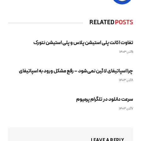
RELATED
POSTS
تفاوت اکانت پلی استیشن پلاس و پلی استیشن نتورک
9آذر,1403
چرا اسپاتیفای لاگین نمی‌شود – رفع مشکل ورود به اسپاتیفای
8آذر,1403
سرعت دانلود در تلگرام پرمیوم
7آذر,1403
LEAVE A REPLY