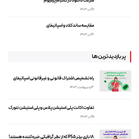
سرعت دانلود در تلگرام پرمیوم
7آذر,1403
مقایسه ساندکلاد و اسپاتیفای
6آذر,1403
پر بازدیدترین ها
راه تشخیص اشتراک قانونی و غیرقانونی اسپاتیفای
3اردیبهشت,1403
تفاوت اکانت پلی استیشن پلاس و پلی استیشن نتورک
9آذر,1403
18 بازی برتر PS5 که از نظر گرافیکی خیره‌کننده هستند!