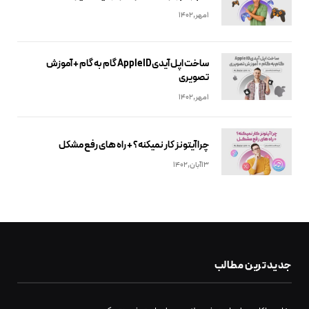
1مهر,1402
ساخت اپل آیدیApple ID گام به گام + آموزش
تصویری
1مهر,1402
چرا آیتونز کار نمیکنه؟ + راه های رفع مشکل
13آبان,1402
جدیدترین مطالب