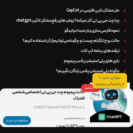
حل مشکل تایپ فارسی در CapCut
چرا چت جی پی تی کار نمیکنه؟ روش های رفع مشکل لاگین chat gpt
نحوه فارسی سازی زبان مبدا دولینگو
حالت روح تلگرام چیست و چگونه می‌توانیم از آن استفاده کنیم؟
ترفندهای برنامه کپ کات
بازی های پلی استیشن پلاس پرمیوم
چگونه پلی استیشن پلاس رایگان بگیریم؟
سوالی دارید؟
از پشتیبانی بپرسید
51% تخفیف
اکانت پرمیوم چت جی پی تی اختصاصی شخصی
دسترسی سریع
اشتراک
5 5 ChatGPT OpenAI ChatGPT Plus
خرید اکانت اسپاتیفای
14,575,000 تومان
مشاهده و خرید
7,537,000 تومان