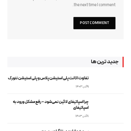
the next time I comment.
جدید ترین ها
تفاوت اکانت پلی استیشن پلاس و پلی استیشن نتورک
9آذر,1403
چرا اسپاتیفای لاگین نمی‌شود – رفع مشکل ورود به
اسپاتیفای
8آذر,1403