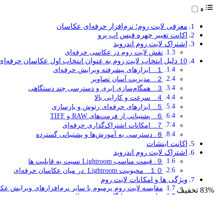
معرفی لایت‌ روم؛ نرم‌افزار حرفه‌ای عکاسان
اکانت تغییر چهره فیس اپ پرو
اشتراک لایت روم اندروید
نقش لایت‌ روم در عکاسی حرفه‌ای
10 دلیل انتخاب لایت‌ روم به عنوان انتخاب اول عکاسان حرفه‌ای
１. ابزارهای پیشرفته ویرایش حرفه‌ای
２. مدیریت آسان تصاویر
３. همگام‌سازی ابری و دسترسی چند دستگاهی
４. سرعت و کارایی بالا
５. ابزارهای حرفه‌ای رتوش و بازسازی
６. پشتیبانی از فرمت‌های RAW و TIFF
７. امکانات اشتراک‌گذاری حرفه‌ای
８. دسترسی به آموزش‌ها و پشتیبانی گسترده
اکانت اینشات
اشتراک لایت روم اندروید
９. قیمت مناسب Lightroom نسبت به قابلیت‌ ها
１０. محبوبیت Lightroom در میان عکاسان حرفه‌ای
ویژگی‌ ها و امکانات لایت‌ روم
مقایسه لایت‌ روم پرمیوم با سایر نرم‌افزارهای ویرایش ع
83% تخفیف
تفاوت نسخه رایگان و پرمیوم لایت‌روم
نحوه خرید و ثبت سفارش لایت‌روم پرمیوم از اکانت بازار
چرا خرید Lightroom Android از اکانت بازار برای عکاسی حرفه‌ ای ضروری است؟