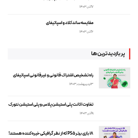
7آذر,1403
مقایسه ساندکلاد و اسپاتیفای
6آذر,1403
پر بازدیدترین ها
راه تشخیص اشتراک قانونی و غیرقانونی اسپاتیفای
3اردیبهشت,1403
تفاوت اکانت پلی استیشن پلاس و پلی استیشن نتورک
9آذر,1403
18 بازی برتر PS5 که از نظر گرافیکی خیره‌کننده هستند!