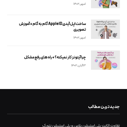
1مهر,1402
ساخت اپل آیدیApple ID گام به گام + آموزش
تصویری
1مهر,1402
چرا آیتونز کار نمیکنه؟ + راه های رفع مشکل
13آبان,1402
جدیدترین مطالب
تفاوت اکانت پلی استیشن پلاس و پلی استیشن نتورک