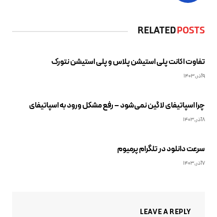
RELATED
POSTS
تفاوت اکانت پلی استیشن پلاس و پلی استیشن نتورک
9آذر,1403
چرا اسپاتیفای لاگین نمی‌شود – رفع مشکل ورود به اسپاتیفای
8آذر,1403
سرعت دانلود در تلگرام پرمیوم
7آذر,1403
LEAVE A REPLY