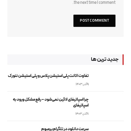
the next time I comment.
جدید ترین ها
تفاوت اکانت پلی استیشن پلاس و پلی استیشن نتورک
9آذر,1403
چرا اسپاتیفای لاگین نمی‌شود – رفع مشکل ورود به
اسپاتیفای
8آذر,1403
سرعت دانلود در تلگرام پرمیوم