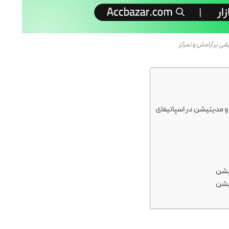
قی بر آرامش و تمرکز
و مدیتیشن در اسپاتیفای
یشن
یشن