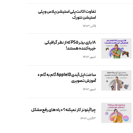
تفاوت اکانت پلی استیشن پلاس و پلی
استیشن نتورک
9آذر,1403
18 بازی برتر PS5 که از نظر گرافیکی
خیره‌کننده هستند!
1مهر,1402
ساخت اپل آیدیApple ID گام به گام +
آموزش تصویری
1مهر,1402
چرا آیتونز کار نمیکنه؟ + راه های رفع مشکل
13آبان,1402