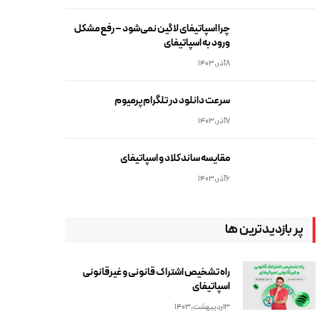
چرا اسپاتیفای لاگین نمی‌شود – رفع مشکل
ورود به اسپاتیفای
8آذر,1403
سرعت دانلود در تلگرام پرمیوم
7آذر,1403
مقایسه ساندکلاد و اسپاتیفای
6آذر,1403
پر بازدیدترین ها
راه تشخیص اشتراک قانونی و غیرقانونی
اسپاتیفای
3اردیبهشت,1403