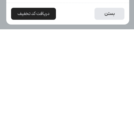
3,059,000
20%
افزودن به سبد خرید
بستن
دریافت کد تخفیف
ن
2,437,000
توما
درباره اکانت بازار
اکانت بازار در سال های فعالیت خود توانسته با قیمت مناسب و
پشتیبانی قوی بهترین خدمات را برای تمام اشتراک هایی که نیاز دارید