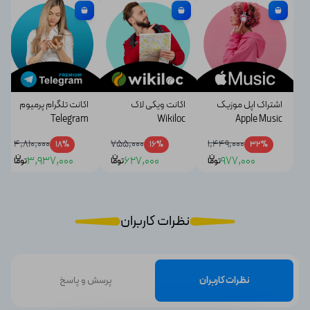
اشتراک اپل موزیک
اکانت ویکی لاک
اکانت تلگرام پرمیوم
Telegram
Wikiloc
Apple Music
Premium
4,810,000
755,000
1,449,000
18%
16%
32%
ن
ن
ن
3,937,000
627,000
977,000
توما
توما
توما
نظرات کاربران
نظرات کاربران
پرسش و پاسخ