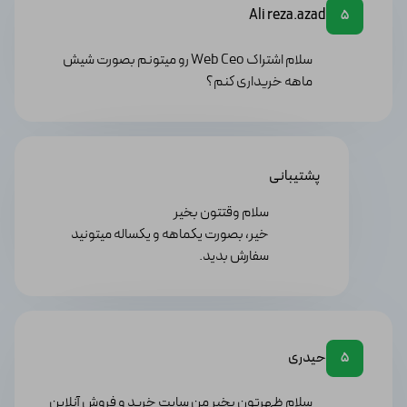
Ali reza.azad
5
پیشبرد پروژه‌ها مانند طراحی و مدیریت کمپین‌ها بسیار
برایتان کاربردی باشد.
سلام اشتراک Web Ceo رو میتونم بصورت شیش
●
آژانس‌های دیجیتال مارکتینگ
ماهه خریداری کنم؟
اگر آژانس دیجیتال مارکتینگ دارید می‌توانید با تهیه اشتراک
پرمیوم وب سئو خدمات سئوی با کیفیتی را در اختیار مشتریان
خود قرار دهید.
●
متخصصان سئو
از آنجایی که این پلتفرم برای انجام کارهای سئو مناسب
پشتیبانی
می‌باشد، متخصصان این حرفه می‌توانند از آن برای انجام
سلام وقتتون بخیر
پروژه‌های خود بهره ببرند.
خیر، بصورت یکماهه و یکساله میتونید
سفارش بدید.
سیستم مورد نیاز برای وب سئو
سیستم مورد نیاز برای اجرای Web Ceo به عوامل مختلفی
همچون نوع اشتراک انتخابی، نوع فعالیت و هدف شما،
حجم وب‌سایت شما و ابزارهای سئویی مورد نیاز بستگی دارد
حیدری
5
اما به ‌طور کلی سیستم مورد نیاز شما باید حداقل دارای
الزامات زیر باشد:
سلام ظهرتون بخیر من سایت خرید و فروش آنلاین