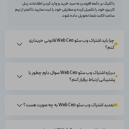
سئوی محتوا
با کلیک بر دکمه افزودن به سبد خرید و وارد کردن اطلاعات، پنل
از دیگر ویژگی‌های تهیه اشتراک این پلتفرم می‌توانیم به
کاربری خود را تکمیل کرده و سفارش خود را ثبت نمایید تا کمتر از نیم
ساعت اکانت شما تحویل داده شود.
قابلیت سئوی محتوا در آن به شرح زیر بپردازیم:
● پیدا کردن کلمات کلیدی مرتبط با وب سایت
● بهینه‌سازی محتوای وب سایت برای موتورهای جستجو
● تولید محتوای باکیفیت و جذاب
چرا باید اشتراک وب سئو Web Ceo قانونی خریداری
● بررسی و رفع مشکلات محتوایی
کنم؟
سئوی خارجی
● با استفاده از این قابلیت می‌توانید به موارد زیر در سایت
بپردازید:
● ایجاد بک لینک‌های باکیفیت
درباره اشتراک وب سئو Web Ceo سوال دارم چطور با
● آنالیز بک لینک‌های وب سایت
پشتیبانی ارتباط برقرار کنم؟
● ردیابی و رصد رتبه‌بندی وب سایت در موتورهای جستجو
● گزارش‌گیری دقیق و کامل
دسترسی به ابزارهای کاربردی سئو
تمدید اشتراک وب سئو Web Ceo به چه صورت هست؟
با خرید اشتراک این برنامه، کاربران می‌توانند به ابزارهای زیر
دسترسی داشته باشند:
● ابزار کلمات کلیدی
● ابزار سئو تکنیکال