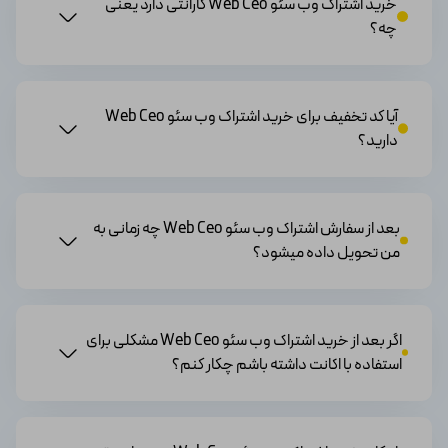
خرید اشتراک وب سئو Web Ceo گارانتی دارد یعنی
● ابزار بررسی رتبه‌بندی
چه؟
● ابزار آنالیز بک لینک
دسترسی به پشتیبانی
با خرید اشتراک این برنامه می‌توانید به تیم پشتیبانی
دسترسی داشته باشید و به صورت 24 ساعته و هفت روز هفته
آیا کد تخفیف برای خرید اشتراک وب سئو Web Ceo
در صورت داشتن هرگونه سوال با آنها تماس بگیرید و از
دارید‌؟
آموزش‌ها و مشاوره‌های آنها کمک بگیرید.
مزایای اشتراک وب سئو
بعد از سفارش اشتراک وب سئو Web Ceo چه زمانی به
من تحویل داده میشود؟
● با استفاده از این ابزار در وب‌سایت خود می‌توانید رتبه‌بندی
خود در موتورهای جستجو را افزایش دهید و با این کار
وب‌سایت خود را بیشتر در معرض دید قرار دهید و سبب
شناخته شدن برندتان شوید.
اگر بعد از خرید اشتراک وب سئو Web Ceo مشکلی برای
● با افزایش رتبه‌بندی وب سایت شما در موتورهای جستجو،
استفاده با اکانت داشته باشم چکار کنم؟
به طبع ترافیک ورودی شما نیز افزایش پیدا خواهد کرد و با
این کار می‌توانید مشتریان بیشتری را به سمت خود جذب
کنید.