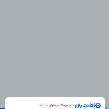
همان‌طور که گفتیم دسترسی به اکانت قانونی این برنامه
اهمیت بسیاری دارد، زیرا اگر از اشتراک این برنامه به صورت
غیرقانونی استفاده کنید نه تنها در زمان اجرا دچار مشکل
می‌شوید، بلکه ممکن است برای وب‌سایت شما نیز مشکلاتی
به وجود بیاید.
نحوه سفارش
اگر تمایل دارید که وب‌سایت خود را در فضای آنلاین توسعه
دهید و بهتر دیده شوید بهتر است هرچه سریع‌تر اشتراک وب
سئو را برای خود سفارش دهید.
مراحل سفارش این محصول
به شرح زیر می‌باشد:
● به قسمت بالای صفحه بروید و فرم روبه‌رو را تکمیل کنید.
● نوع فعال‌سازی اشتراک را روی گزینه "قانونی بر روی حساب
شخصی" انتخاب کنید.
● فیلد انتخاب نوع اشتراک را بر اساس نیازتان بر روی
"Startup"، "Agency" ، "Agency Unlimited" ،
"Corporate" تنظیم کنید.
تا 150,000 تومان تخفیف