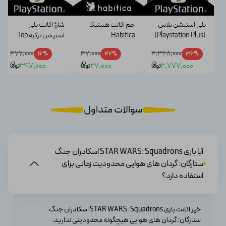
پلی استیشن پلاس
جم اکانت هبیتیکا
شارژ اکانت پلی
(Playstation Plus)
Habitica
استیشن ترکیه Top
up Turkish
477,000
47,000
4,368,000
16%
42%
36%
Playstation Wallet
ن
ن
ن
397,000
27,000
2,777,000
توما
توما
توما
سوالات متداول
آیا بازی STAR WARS: Squadrons اسکادران جنگ
ستارگان: گردان های هوایی محدودیت زمانی برای
استفاده دارد؟
خیر اکانت بازی STAR WARS: Squadrons اسکادران جنگ
ستارگان: گردان های هوایی هیچگونه محدودیتی ندارید.