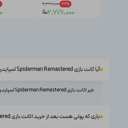
4,368,000
36%
ن
0
2,777,000
5) قابلیت Worlds Collide
توما
این ویژگی به معنای برخورد دو دنیا است. طی داستان بازی، دنی
اسپایدرمن ایجاد می‌کند و تجربه‌ای پرهیجان و پرمخاطره را برای 
6) Marvel’s New York زمین بازی شماست
آیا کانت بازی Spiderman Remastered اسپایدرمن مارول مرد عنکبوتی محدودیت زمانی برای استفاده دارد؟
شهر نیویورک، همچون یک زمین بازی برای شما است. در محله‌ه
تبهکاران واقعی استفاده کنید.
خیر اکانت بازی Spiderman Remastered اسپایدرمن مارول مرد عنکبوتی هیچگونه محدودیتی ندارید.
کاربرد خرید اکانت قانونی بازی اسپایدرمن Spiderman Remastered
بازی که پولی هست بعد از خرید اکانت بازی Spiderman Remastered اسپایدرمن مارول مرد عنکبوتی میتوانم دانلود کنم؟
را به ارمغان می‌آورد.