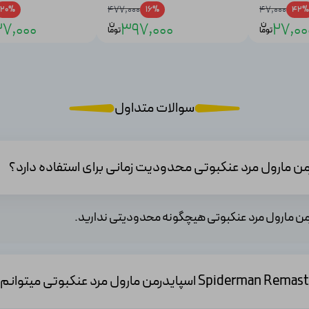
477,000
47,000
20%
16%
42%
ن
ن
7,000
397,000
27,00
توما
توما
ای پیتر پارکر و مرد عنکبوتی در یک داستان اکشن اصلی با هم برخورد می‌کند. 
بازیکنان به ارمغان می‌آورد.
سوالات متداول
ای پرجنب‌وجوش این شهر بچرخید و مناظر خیره‌کننده از مکان‌های دیدنی مار
اکانت بازی اسپایدرمن بازسازی شده (Spiderman Remastered) با ارائه ویژگی‌ها و تجربه‌ بهبود یافته، برای علاق