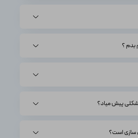
دیدات خطرناک بپردازند. با گرافیک بهبود یافته و جزئیات بهتر،
یگر از دنیای مارول، کاربران می‌توانند تجربه‌ منحصربه‌فردی
 بازی اسپایدرمن مرد عنکبوتی 2 Spider Man
به دلایل
یت‌های دیگر ترکیب شده است.
ل سازی است؟