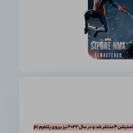
بازی اسپایدرمن Spiderman Remastered یا بازی اسپایدرمن بازسازی شده یک نسخه بهبود یافته است که ابتدا در سال 2018 بر روی پلی استیشن 4 منتشر شد و در سال 2022 نیز برروی پلتفرم pc