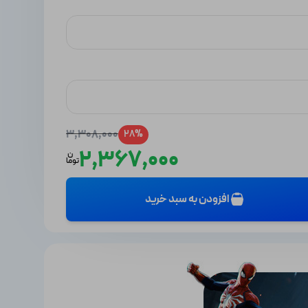
3,308,000
28%
2,367,000
ن
توما
افزودن به سبد خرید