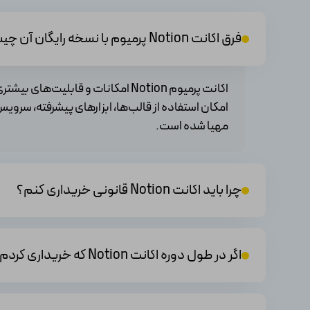
علاوه بر قدرت، نورتون همچنین عملکرد سبکی دارد و در استفاده 
کنید.
البته، همیشه مورد استفاده و نیاز شما می‌تواند در تعیین برتری
فرق اکانت Notion پرمیوم با نسخه رایگان آن چیست؟
و بر اساس نیازها و ترجیحات شخصی‌تان تصمیم بگیرید.
اکانت پرمیوم Notion امکانات و قا
نکات لازم قبل از خرید را بدانید:
امکان استفاده از قالب‌ها، ابزارهای پیشرفته، سرو
1. اهداف و نیازهای خود را مشخص کنید
مهیا شده است.
2. سیستم عامل مورد نیاز
3. سخت افزار و کیفیت ساخت
4. بررسی استانداردها و قدرت عملکرد
چرا باید اکانت Notion قانونی خریداری کنم؟
5. بررسی مدل‌ها و قیمت‌ها
قیمت اشتراک
Notion
به چه چیزی بستگی د
اگر در طول دوره اکانت Notion که خریداری کردم مشکلی پیش بیاد چکار کنم؟
قیمت اشتراک Nortion به چند عامل بستگی دا
تخفیف‌های موجود در زمان خرید می‌باشد. برای دقت بیشتر د