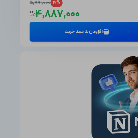
5,891,000
17%
4,887,000
ن
توما
افزودن به سبد خرید