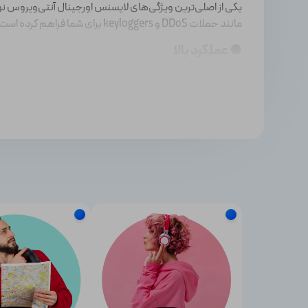
یکی از اصلی‌ترین ویژگی‌های لایسنس اورجینال آنتی‌ویروس نور
مانند حملات DDoS و keyloggers برای شما فراهم کرده است.
● عملکرد بالا
اشتراک اورجینال این آنتی‌ویروس دارای سرعت بسیار بالایی ا
نمی‌شود.
● رابط کاربری ساده
برخلاف سایر آنتی‌ویروس‌ها، نورتون دارای رابط کاربری بسیار س
● دسترسی به فایروال قدرتمند
نورتون برای مشترکین خود فایروالی قدرتمند را ارائه می‌دهد 
● قابلیت کنترل والدین
این آنتی‌ویروس به والدین این اجازه را می‌دهد که بتوانند فعالی
● قابلیت استفاده از
IP
امن