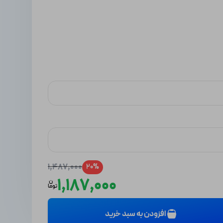
1,487,000
20%
1,187,000
ن
توما
افزودن به سبد خرید