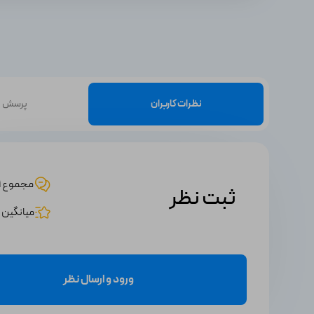
● ویندوز
سیستم‌عامل مورد نیاز برای تمامی نسخه‌ها: ویندوز 7، 8.1، 10 و 11 (32/64 بیتی)
مرورگر
فضای ذخیره‌سازی
حافظه رم
نظرات کاربران
پرسش و
پردازنده
نسخه
crosoft Edge، Google Chrome، Mozilla Firefox، Opera
3 گیگابایت (GB)
2 گیگابایت (GB)
مجموع 1 نظر
1 گیگاهرتز (GHz) یا سریعتر
ثبت نظر
Norton AntiVirus Plus
میانگین امت
crosoft Edge، Google Chrome، Mozilla Firefox، Opera
3 گیگابایت (GB)
2 گیگابایت (GB) برای ویندوز 32 بیتی، 4 گیگابایت (GB) برای ویندوز 64 بیتی
1 گیگاهرتز (GHz) یا سریعتر
ورود و ارسال نظر
Norton 360 Standard
crosoft Edge، Google Chrome، Mozilla Firefox، Opera