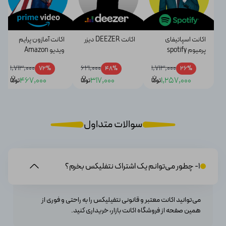
آماده‌اید تا بر روی موج فیلم‌ها و سریال‌های بی‌پایان ما سوار
شوید؟
اکانت اسپاتیفای
اکانت DEEZER دیزر
اکانت آمازون پرایم
ویژگی و مزایای خرید اکانت NETFLIX
پرمیوم spotify
ویدیو Amazon
Prime Video
premium
1,713,000
621,000
1,713,000
72%
48%
26%
ن
ن
ن
467,000
317,000
1,257,000
توما
توما
ویژگی‌ها و مزایای خرید اکانت نتفلیکس عبارتند از:
توما
·محتوای گسترده
سوالات متداول
نتفلیکس دارای یک مجموعه بزرگ و گسترده از فیلم‌ها،
سریال‌ها، مستندات، انیمیشن‌ها و برنامه‌های تلویزیونی
1- چطور می‌توانم یک اشتراک نتفلیکس بخرم؟
است که ژانرهای مختلف را پوشش می دهد.
· پخش آنلاین
می‌توانید اکانت معتبر و قانونی نتفیلیکس را به راحتی و فوری از
همین صفحه از فروشگاه اکانت بازار، خریداری کنید.