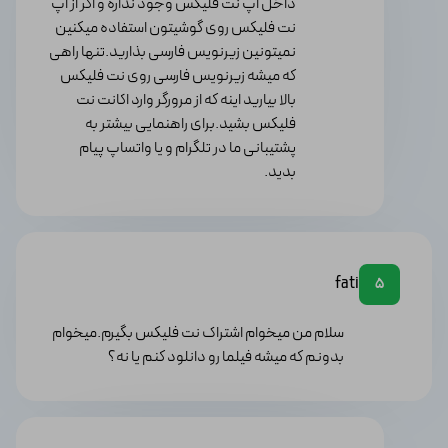
داخل اپ نت فلیکس وجود نداره و اگر از اپ
چندین دستگاه از سرویس استفاده کنند.
نت فلیکس روی گوشیتون استفاده میکنین
نمیتونین زیرنویس فارسی بذارید.تنها راهی
که میشه زیرنویس فارسی روی نت فلیکس
6 دلیلی که باید اشتراک نتفلیکس
بالا بیارید اینه که از مرورگر وارد اکانت نت
فلیکس بشید.برای راهنمایی بیشتر به
Netflix بخرید!
پشتیبانی ما در تلگرام و یا واتساپ پیام
بدید.
1) تنوع و گستردگی محتوا
نتفلیکسNetflix دسترسی به یکی از بزرگترین مخازن محتوای
fati
5
دیجیتال را فراهم می‌کند، از فیلم‌ها و سریال‌های جدید گرفته
تا مستندات، انیمیشن‌ها و برنامه‌های تلویزیونی. برای کسی
سلام من میخوام اشتراک نت فلیکس بگیرم.میخوام
که اهل فیلم است،
این بی نظیر است!
از طریق این سرویس
بدونم که میشه فیلما رو دانلود کنم یا نه؟
می‌توانید انواع ژانرهای مختلف را تماشا کنید.
با خرید اشتراک نتفلیکس، می‌توانید به هزاران عنوان مختلف
از فیلم‌ها، سریال‌ها، مستندات و برنامه‌های تلویزیونی
دسترسی داشته باشید.