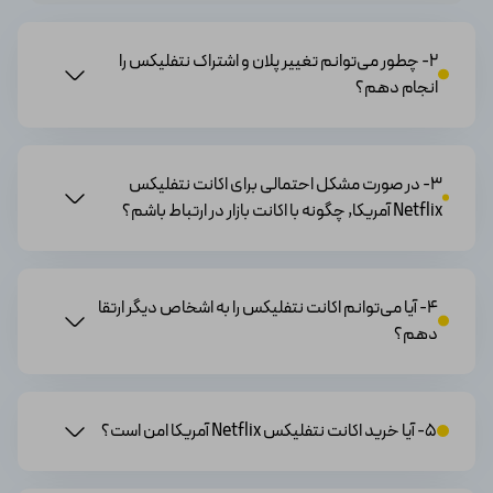
کاربران می‌توانند محتواها را به صورت آنلاین تماشا کنند بدون
نیاز به دانلود و ذخیره‌سازی آن‌ها.
2- چطور می‌توانم تغییر پلان و اشتراک نتفلیکس را
انجام دهم؟
· کیفیت تصویر بالا
تماشای فیلم با کیفیت بالا، از جمله فیلم‌ها و سریال‌های
3- در صورت مشکل احتمالی برای اکانت نتفلیکس
اورجینال با فرمت‌های HDR.
Netflix آمریکا, چگونه با اکانت بازار در ارتباط باشم؟
· پیشنهاد محتوا
4- آیا می‌توانم اکانت نتفلیکس را به اشخاص دیگر ارتقا
دهم؟
الگوریتم‌های پیشرفته به کاربران محتوای پیشنهادی ارائه
می‌دهند که بر اساس سابقه تماشا و ترجیحات فردی آنها
استوار است.
5- آیا خرید اکانت نتفلیکس Netflix آمریکا امن است؟
· تماشای آفلاین