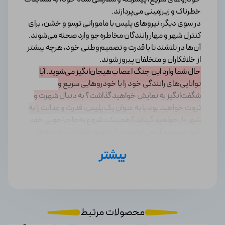
خطرناک و زیرزمینی می‌پردازند.
در سوی دیگر، نیروهای پلیس با مامورانی ترسو و خشن، برای
کنترل شهر و مهار رانندگان مخاطره‌جو وارد صحنه می‌شوند.
آن‌ها در تلاشند تا با قدرت و تصمیم‌وطنی خود، هرچه بیشتر
از خلافکاران و متخلفان پیروز شوند.
حال شما وارد این جنگ اعصاب‌هیجان‌انگیز می‌شوید. آیا
توانایی‌های رانندگی خود را با خودروهایی سریع و
شگفت‌انگیز به نمایش خواهید گذاشت؟ به دنبال شهرت و
ثروت خواهید بود یا به عنوان یک پلیس، قدرت و عدالت را به
شهر باز خواهید گرداند؟
همینک، شروع به ماجراجویی خود
کنید و ببینید آیا می‌توانید در این شهر خطرناک، به منظور
برتری و پیروزی بر سر رقبا و حفظ خود در برابر پلیس‌های
بیشتر
فاسد، مقام خود را برقرار کنید.
سیستم مورد نیاز بازی نید فور اسپید
هیت(Need For Speed Heat)
محصولات مرتبط