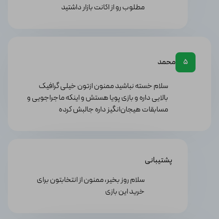
مطلوب رو از اکانت بازار داشتید
گیم‌پلی هیجان‌انگیز: "نید فور اسپید هیت" با گیم‌پلی
هیجان‌انگیز و سرگرم‌کننده‌ای برخوردار است. شما در مسابقات
خیابانی شبانه شرکت می‌کنید و با رقبا رقابت می‌کنید.
سیستم
تعقیب پلیس و فرار از آن‌ها نیز اکشن و هیجان بیشتری را به
بازی اضافه می‌کند. همچنین، می‌توانید در دنیای آزاد شهر
محمد
5
پالمونتو به طور غیرقانونی رانندگی کنید و از آزادی بی‌نهایت
لذت ببرید.
سلام خسته نباشید ممنون ازتون خیلی گرافیک
سفارشی‌سازی گسترده: بازی به شما اجازه می‌دهد تا
بالایی داره و بازی پویا هستش و اینکه ماجراجویی و
خودروهای خود را به طور کامل سفارشی‌سازی کنید. شما
مسابقات هیجان‌انگیز داره جالبش کرده
می‌توانید ارتقاء‌ها، قطعات جدید و طرح‌های بدنه مختلف را
برای خودروهای خود انتخاب کنید. این امکان به شما اجازه
می‌دهد تا خودرویی منحصربفرد و با قدرت بسازید که بهترین
عملکرد را در مسابقات داشته باشد.
پشتیبانی
گرافیک و جزئیات بصری: "نید فور اسپید هیت" دارای گرافیک
بسیار زیبا و جزئیات بصری بالا است. شهر پالمونتو با جزئیات
سلام روز بخیر، ممنون از انتخابتون برای
زیادی طراحی شده است و خیابان‌ها، ساختمان‌ها و
خرید این بازی
محیط‌های دیگر به طور واقع‌گرایانه نشان داده شده‌اند.
همچنین، خودروها با جزئیات بالا و حرکات رانندگی