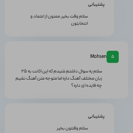
● رایانه‌های شخصی: Dell XPS 13 ,MacBook Air M2
پشتیبانی
,Lenovo ThinkPad X1 Carbon
● لپ‌تاپ‌ها: HP Spectre x360 ,Asus ZenBook 13 ,Acer
سلام وقت بخیر.ممنون از اعتماد و
Swift 3
انتخابتون
مقایسه موزیک مچ با سایر رقبا
موزیک مچ در کنار رقبای قدرتمندی مثل Shazam،
Mohsen
5
SoundHound و Genius، با ارائه ی ویژگی‌های
منحصربه‌فرد، جایگاه خود را در بین کاربران تثبیت کرده است
سلام یه سوال داشتم شنیدم که این اکانت به 25
و بنا به دلایل زیر نسبت به این برنامه‌ها برتری دارد:
زبان مختلف آهنگ داره اما متوجه متن آهنگ نشیم
● موزیک مچ علاوه بر نمایش متن ترانه به‌صورت هم‌زمان،
چه فایده ای داره؟
امکان ترجمه‌ی آن به زبان‌های مختلف را نیز فراهم می‌کند،
قابلیتی که در Shazam وجود ندارد و در SoundHound
محدود است.
● موزیک مچ در شناسایی آهنگ‌ها سرعت و دقت بالاتری
پشتیبانی
دارد، اما Genius در زمینه‌ی ارائه‌ی اطلاعات مربوط به آلبوم،
خواننده و تاریخ انتشار آهنگ قوی‌تر عمل می‌کند.
سلام وقتتون بخیر
● موزیک مچ با ارائه ی امکاناتی نظیر جستجوی اشعار، ایجاد