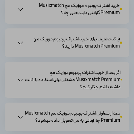
خرید اشتراک پرمیوم موزیک مچ Musixmatch
با این ویژگی شما می‌توانید دسترسی سریع‌تری به متن
Premium گارانتی دارد یعنی چه؟
آهنگ‌ها و سایر ویژگی‌های این برنامه داشته باشید.
● ایجاد لیست‌های پخش
آیا کد تخفیف برای خرید اشتراک پرمیوم موزیک مچ
این برنامه به مشترکین پرمیوم خود اجازه می‌دهد آهنگ‌‌های
Musixmatch Premium دارید‌؟
مورد علاقه خود را در یک لیست جمع‌آوری کنند و درصورتی‌که
قصد گوش‌دادن به آنها را دارند به‌سرعت به آنها دسترسی پیدا
کنند.
اگر بعد از خرید اشتراک پرمیوم موزیک مچ
● همگام‌سازی با سایر برنامه‌ها
Musixmatch Premium مشکلی برای استفاده با اکانت
داشته باشم چکار کنم؟
Musixmatch می‌تواند با سایر برنامه‌های پخش موسیقی
مانند Spotify، Apple Music و YouTube Music
همگام‌سازی شود.
بعد از سفارش اشتراک پرمیوم موزیک مچ Musixmatch
مزایای اکانت پرمیوم موزیک مچ
Premium چه زمانی به من تحویل داده میشود؟
● این برنامه به طور مداوم در حال به‌روزرسانی است که