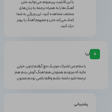
با این قابلیت پریمیوم، می‌توانید متن
لیست‌های پخش و تایمر خواب، از تنوع و کارایی بیشتری
آهنگ‌ها را به همراه ترجمه به زبان‌های
نسبت به رقبای خود برخوردار است.
مختلف مشاهده کنید. این ویژگی به شما
کمک می‌کند متن و مفهوم آهنگ را بهتر
قیمت لایسنس
درک کنید.
Musixmatch Premium
اشتراک این برنامه به‌صورت ماهانه و سالانه ارائه می‌شود و این
موضوع سبب ایجاد قیمت‌های مختلف برای آن شده است.
برای اطلاع دقیق از قیمت اشتراک مورد نظر به شما توصیه
اریا
5
می‌کنیم قبل از خرید قیمت دقیق این محصول را از بالای
همین صفحه بررسی کنید.
با سلام من اشتراک موزیک مچ گرفتم ازتون خیلی
عالیه که میتونم همزمان هم اهنگ گوش بدم هم
نکات با اهمیت قبل از خرید اشتراک برنامه
ترجمه اشو داشته باشم واقعا راضی بودم ممنون
موزیک مچ
● اگر از دستگاهی با سیستم‌عامل یا مشخصات سخت‌افزاری
قدیمی‌تر از حد مورد نیاز استفاده می‌کنید، ممکن است
پشتیبانی
Musixmatch به‌درستی کار نکند، پس قبل از خرید، سیستم