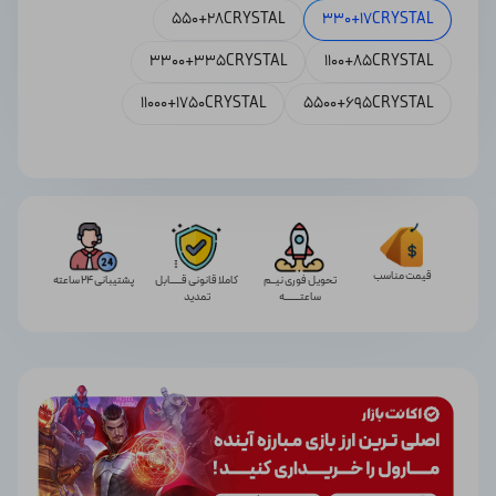
550+28CRYSTAL
330+17CRYSTAL
3300+335CRYSTAL
1100+85CRYSTAL
11000+1750CRYSTAL
5500+695CRYSTAL
قیمت مناسب
تحویل فوری نیــم
کاملا قانونی قـــــابل
پشتیبانی 24 ساعته
ساعتـــــــه
تمدید