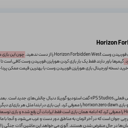
Horiz را از دست ندهید.
چون این بازی ه
د.
گیمرها باور دارند فقط یک بار بازی کردن هورایزن فوربیدن وست کافی است تا 
ه خرید نسخه اورجینال بازی هورایزن فوربیدن وست با بهترین قیمت ممکن پردا
در کنفرانس E3 2015 پلی استیشن بود که هرمن هالست«رئیس فعلی PS Studios» گفت استودیو گوریل
و مشکلات داشت.
aloy را دارید. این فرد یک شکارچی جوان است که در آخر الزمان به مناطق دور دست و غرب می‌شود
سان‌ها در حال منقرض شدن هستند. آلوی می‌خواهد این ماشین آلات جنگی را از ب