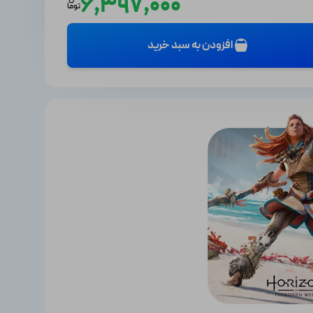
6,397,000
توما
افزودن به سبد خرید