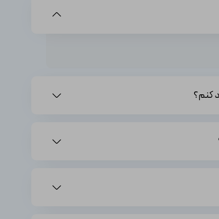
وست Horizon Forbidden West
را سرچ کنید یا
دهید. به همین سادگی می‌توانید صاحب یکی از مهیج‌ترین
از سایت‌ها نسخه کرک یا هک شده آن را می‌فروشند و این
در حال حاضر (دلار 60 هزار) قیمت اورجینال این بازی حدود 3 میلیون تومان است. البته 3 میلیون تومان قیمت این بازی در اکانت بازار است و در حال حاضر در بعضی از فروشگاه‌ها این قیمت حدود 7
 به شما گارانتی تعلق می‌گیرد.
د. اگر بازی هک شده یا غیر اورجینال و غیر قانونی بخرید،
آن هم فقط برای چند صد هزار تومان کمتر، ارزشش را دارد؟