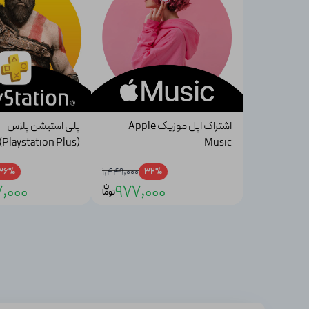
·
بازی و سناریو متفاوت
مزایا بازی هورایزن فوربیدن وست Horizon Forbidden West
شاید در نگاه اول فکر کنید که این فقط یک بازی برای سرگرم ش
ممکن است الان با خواندن این جمله خنده‌تان بگیرد، فقط کافی 
همچنین گیم پلی جذاب و ساده در کنار سناریو گرافیک جذاب و 
اشتراک اپل موزیک Apple
پلی استیشن پلاس
فقط یکبار آن را بازی کنید تا متوجه شوید که چی می‌گوییم. خیل
(Playstation Plus)
Music
بازی کردن؟ فقط یک بار آن را بازی کنید تا متوجه شوید که چی 
1,449,000
36%
32%
مقایسه بازی Horizon Forbidden West با رقبا
ن
,000
977,000
توما
در سال‌های اخیر بازی‌های اکشن_ تخیلی طرفداران زیادی پیدا 
بهترین این موارد است. بر خلاف خیلی از رقبا این بازی کیفیت 
غیره دارد. همین باعث می‌شود که حتی بعد از چند ساعت بازی
کلاسیک را کنار گذاشتند و این بازی را به شیوه‌ای مدرن ساخته‌اند
شکست می‌خورند حتی ممکن است نتوانید با آن روش با آن‌ها مقاب