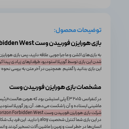
توضیحات محصول:
بازی هورایزن فوربیدن وست Horizon Forbidden West
به بازی‌های اکشن و ماجراجویی علاقه دارید، پس بازی هورایزن فوربیدن وست on Forbidden West
شدن این بازی توسط گوریلا استودیو، طرفدارهای زیادی پیدا کر
این بازی بدانید را گفتیم. همچنین در آخر متن به بررسی نحو
مشخصات بازی هورایزن فوربیدن وست
ماشینی ایستاده و آن را شکست می‌دهد. آن روز گوریلا استودیو بازی horixon zero dawn را معرفی کرد. این بازی در ابتدا مثل هر بازی‌ای دیگر یک سری باگ 
شرکت بازی هورایزن فوربیدن وست Horizon Forbidden West را معرفی کرد که ادامه همان بازی است فقط ایرادات آن رفع شده و بازی توسعه یافته است.
در این بازی شما کنترل شخصیت 
انسان‌ها در خطر است و زمین را ماشین آلات تسخیر کردند و ان