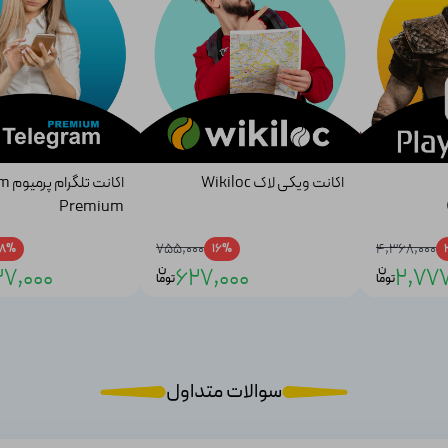
دن است. بله این درست است؛ ولی همه چیز نیست. با جنگ برای کمک به ادامه حیا
است که این بازی را نصب کنید و آن را چند بار بازی کنید. آن وقت خودتان متوجه
بالای این بازی می‌تواند شما را ساعت‌ها سرگرم خودش کند. با نصب این بازی 
اکانت ویکی لاک Wikiloc
اکانت
ی سخت است که بتوان با کلمات این بازی را توصیف کرد، اصلاً با کلمات نمی‌توان
Premium
می‌گویم.
755,000
4,368,000
18%
16%
ن
ن
7,000
627,000
2,777
توما
توما
کردند. همین باعث شده که شرکت‌های زیادی دست به ساخت این نوع بازی‌ها بزنند
بالایی دارد، همچنین داستان آن تخیلی و سبک بازی آن به واقعیت شبیه است. جدا 
 هم از آن خسته نشوید.
سوالات متداول
.
در این بازی از هوش مصنوعی استفاده شده، اگر مدتی با یک سبک مبارزه کنید، ح
له کنید و باید روش مبارزه‌تان را عوض کنید تا پیروز شوید.