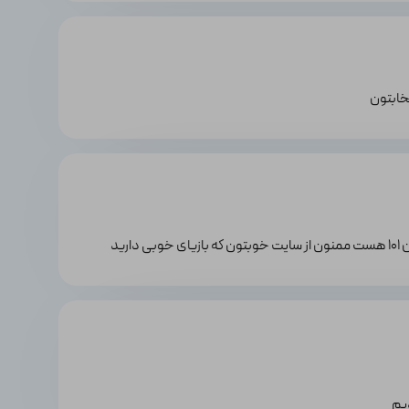
تخابتون
رید
یم