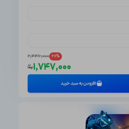
2,446,000
28%
1,747,000
ن
توما
افزودن به سبد خرید