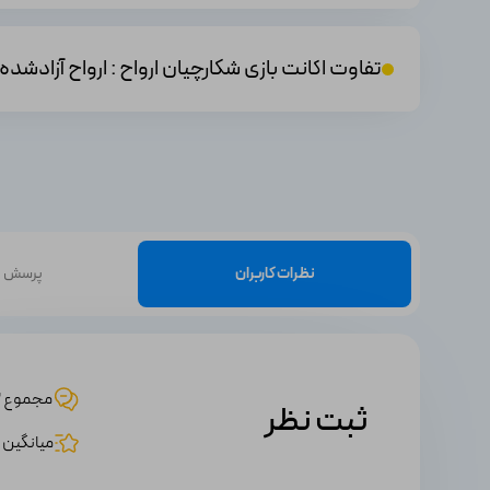
تفاوت اکانت بازی شکارچیان ارواح : ارواح آزادشده Ghostbusters: Spirits Unleashed اکانت بازار با اکانت های ظرفیتی فروشگاه های دیگر چیست
نظرات کاربران
پرسش و
مجموع 2 نظر
ثبت نظر
میانگین امت