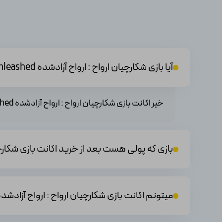
آیا بازی شکارچیان ارواح : ارواح آزادشده Ghostbusters: Spirits Unleashed محدودیت زمانی برای استفاده دارد؟
خیر اکانت بازی شکارچیان ارواح : ارواح آزادشده Ghostbusters: Spirits Unleashed هیچگونه محدودیتی ندارید.
بازی که پولی هست بعد از خرید اکانت بازی شکارچیان ارواح : ارواح آزادشده Unleashed
میتونم اکانت بازی شکارچیان ارواح : ارواح آزادشده Ghostbusters: Spirits Unleashed که خریداری کردم رو به دوستانم بد