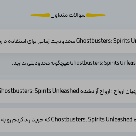
سوالات متداول
Ghostbusters: Spirits  میتوانم دانلود کنم؟
م ؟