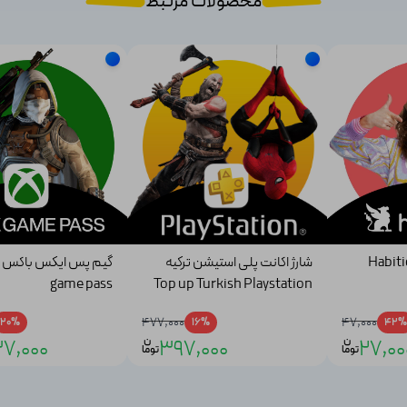
محصولات مرتبط
شارژ اکانت پلی استیشن ترکیه
game pass
Top up Turkish Playstation
Wallet
477,000
47,000
20%
16%
42%
ن
ن
7,000
397,000
27,00
توما
توما