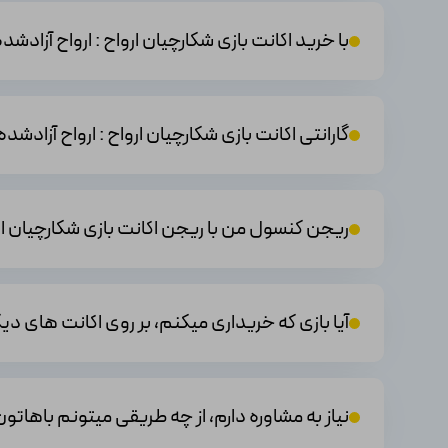
با خرید اکانت بازی شکارچیان ارواح : ارواح آزادشده Ghostbusters: Spirits Unleashed ممکنه دستگاه من بن بش
گارانتی اکانت بازی شکارچیان ارواح : ارواح آزادشده Ghostbusters: Spirits Unleashed چگونه است
ریجن کنسول من با ریجن اکانت بازی شکارچیان ارواح : ارواح آزادشده ers: Spirits Unleashed
آیا بازی که خریداری میکنم، بر روی اکانت های 
نیاز به مشاوره دارم، از چه طریقی میتونم باهاتون