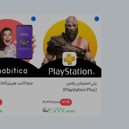
پلی استیشن پلاس
جم اکانت هبیتیکا Habitica
(Playstation Plus)
4,368,000
36%
ن
0
2,777,000
توما