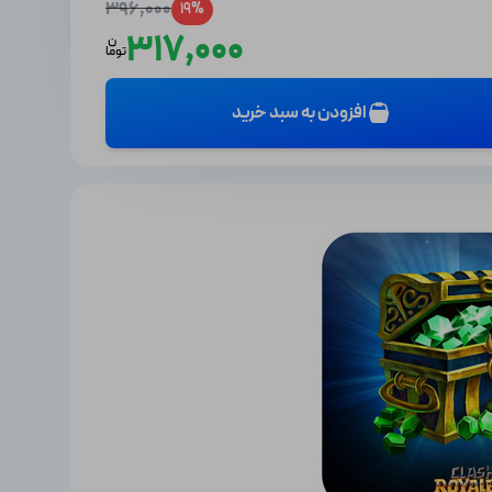
396,000
19%
317,000
ن
توما
افزودن به سبد خرید