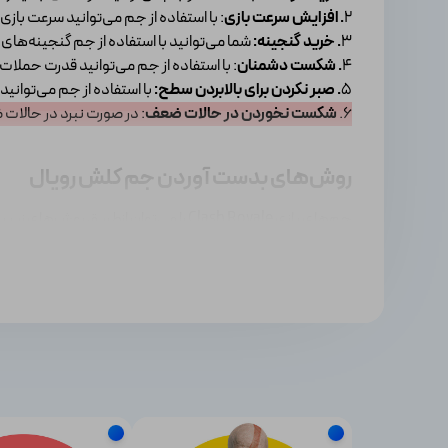
2
. افزایش سرعت بازی
: با استفاده از جم می‌توانید سرعت بازی 
3
. خرید گنجینه:
شما می‌توانید با استفاده از جم گنجینه‌های 
4
. شکست دشمنان
: با استفاده از جم می‌توانید قدرت حملات
5
. صبر نکردن برای بالابردن سطح:
با استفاده از جم می‌توانید
6.
شکست نخوردن در حالات ضعف
: در صورت نبرد در حالات
روش‌های بدست آوردن جم کلش رویال
جم‌های بازی Clash Royale را می‌توان ازطریق روش‌های زیر بدست آورد:
بخش Crown Chests: با شرکت در بتل‌های مختلف و تاج‌هایی که به‌عنوان غنیمت بدست می‌آورید، شما را در گرفتن جم کلش رویال رایگان یاری می‌کنند.
صندوقچه‌های رایگان: با فعالیت درون بازی، هرروز یک صندوقچه
پیشنهادهای ویژه: کش رویال برخی از اوقات تبلیغاتی را با م
از Clash Royale Gem را خواهید داشت.
دریافت جم رایگان کلش رویال
جم‌ های کلش رویال پول‌های با ارزش بازی هستند، اما دریافت آ