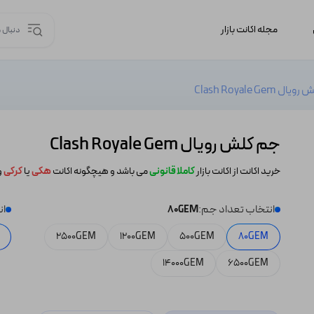
مجله اکانت بازار
 Clash Royale Gem
جم کلش رویال Clash Royale Gem
خرید اکانت از اکانت بازار
کاملا قانونی
می باشد و هیچگونه اکانت
هکی
یا
کرکی
و
انتخاب تعداد جم:
ان
80GEM
2500GEM
1200GEM
500GEM
80GEM
14000GEM
6500GEM