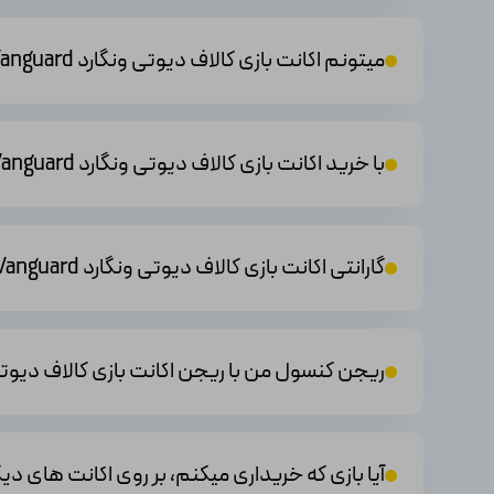
شخصیت‌های قوی و رویدادهای تاریخی مهم را تجربه خواهی
میتونم اکانت بازی کالاف دیوتی ونگارد Call Of Duty Vanguard که خریداری کردم رو به دوستانم بدم ؟
اطلاعات جدید: اسلج‌همر گیمز اطلاعات تازه‌ای از Call of Duty: Vanguard منتشر کرده که شامل تعداد نقشه‌ها، اپراتورها، و ویژگی‌های نسخه‌ی پی سی می‌شود.
چندنفره آنلاین: بازی حاوی حالت چندنفره آنلاین است که به 
شرکت کرده و در مپ‌های متنوع و متعددی به مبارزه بپردازید.
با خرید اکانت بازی کالاف دیوتی ونگارد Call Of Duty Vanguard ممکنه دستگاه من بن بشه؟
سفارشی‌سازی شخصیت: بازی به شما این امکان را می‌دهد تا
دهید و شخصیت منحصربه‌فردی را ایجاد کنید.
گارانتی اکانت بازی کالاف دیوتی ونگارد Call Of Duty Vanguard چگونه است؟
سیستم پیشرفت: 
میدان جنگ بهتر عمل کنید و به سرعت به سطوح بالاتری دست
ریجن کنسول من با ریجن اکانت بازی کالاف دیوتی ونگارد Call Of Duty Vanguard یکی نیست، 
گرافیک بالا و صداگذاری واقع‌گرایانه: بازی با استفاده از گرا
واقع‌گرایانه و جلوه‌های بصری برتر، بازی را به یک سطح جدید 
حالت همکاری (Co-op): علاوه بر حالت تک‌نف
آیا بازی که خریداری میکنم، بر روی اکانت های 
تیمی قوی تبدیل شوید.