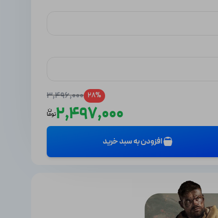
3,496,000
28%
2,497,000
ن
توما
افزودن به سبد خرید