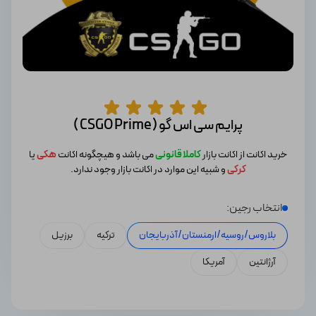
پرایم سی اس گو ( CSGO Prime )
خرید اکانت از اکانت بازار
کاملا قانونی
می باشد و هیچگونه اکانت
هکی
یا
کرکی
و شبیه این موارد در اکانت بازار وجود ندارد.
انتخاب رجین:
بلاروس/روسیه/ارمنستان/آذربایجان
ترکیه
برزیل
آرژانتین
آمریکا