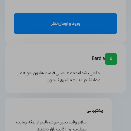
3. ترتیب وابستگی به سایر نسخه‌ها: "Assassin's Creed
Rogue" یکی از نسخه‌های سری Assassins Creed است و
قسمتی از داستان در آن ادامه پیدا می‌کند. بنابراین، می‌تواند
ورود و ارسال نظر
مفید باشد تا به ترتیب اجزای قبلی این سری را تجربه کنید تا از
جریان داستانی استفاده حداکثری را ببرید.
4. سبک بازی‌: بررسی کنید که آیا سبک بازی "Assassin's
Creed Rogue" با سلیقه و علاقه شما همخوانی دارد یا نه. در
این بازی شما در نقش یک قاتل اخراج شده از اخوان سنتی
Bardia
درگیر نبردها و ماجراجویی‌های کشنده هستید.
5
دلیل خرید بازی اساسین کرید یاغی
حاجی پشماممممم.خیلی قیمت هاتون خوبه ‏‎‏من
(Assassin's Creed Rogue) از اکانت بازار
و داداشم شدیم مشتری ثابتتون
در اکانت بازار به صورت جدی در جهت ارائه خدمات بهتری
تلاش می‌کنیم. تحویل سریع، قیمت مناسب و گارانتی از جمله
اصول ما در اکانت بازار هستند. همچنین، همواره در حال
پشتیبانی
استقبال از نظرات، پیشنهادات و شکایات شما کاربران عزیز
هستیم تا بتوانیم بهبودهای لازم را در خدماتمان ایجاد
سلام وقت بخیر.خوشحالیم از اینکه رضایت
کنیم. برای دریافت پاسخ سریع‌تر، می‌توانید از پشتیبانی
مطلوب رو از اکانت بازار داشتید