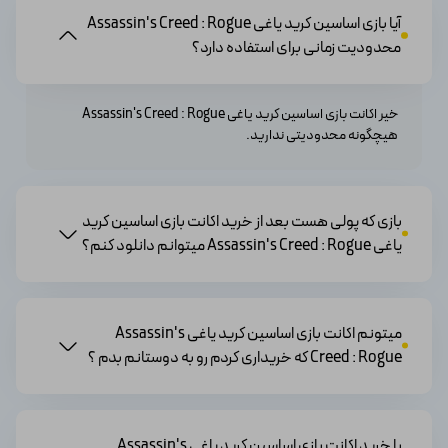
ایفا می‌کنید. داستان شما به نقاط مختلفی از جهان می‌رود و با
آیا بازی اساسین کرید یاغی Assassin's Creed : Rogue
شخصیت‌های جالب و تخیلی درگیر می‌شوید.
محدودیت زمانی برای استفاده دارد؟
2
. محیط های بازی فراوان
: Assassin's Creed Rogue در
محیط‌های پرتنش و باز روانی قرار دارد. شما می‌توانید در
سراسر آب‌های منجمد شمال اقیانوس آتلانتیک عازم
خیر اکانت بازی اساسین کرید یاغی Assassin's Creed : Rogue
هیچگونه محدودیتی ندارید.
سفینه‌های جنگی بزرگ شوید و در زمین‌ها، شهرها و جزایر
آمریکای شمالی رها شوید. هر محیط نقش حیاتی در داستان و
چالش‌های شما دارد.
3.
تجربه شبکه‌ی لجستیک کامل:
در Assassin's Creed
بازی که پولی هست بعد از خرید اکانت بازی اساسین کرید
Rogue شما به یک کاراوان لجستیک کامل دسترسی خواهید
یاغی Assassin's Creed : Rogue میتوانم دانلود کنم؟
داشت. این به شما این اجازه را می‌دهد تا موجودیت ها و مواد
غذایی لازم برای بقا و انجام ماموریت ها را بدست آورید.
همچنین، شما می‌توانید سفینه‌ها و سلاح‌های خود را نیز
ارتقاء داده و به همین ترتیب، نقشه ی جهان ساخته خواهد
میتونم اکانت بازی اساسین کرید یاغی Assassin's
شد.
Creed : Rogue که خریداری کردم رو به دوستانم بدم ؟
مقایسه بازی اساسین کرید یاغی
(Assassin's Creed Rogue) و دلیل برتری
با خرید اکانت بازی اساسین کرید یاغی Assassin's