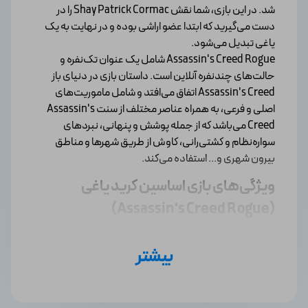
شد. در این بازی، شما نقش Shay Patrick Cormac را در
دست می‌گیرید که ابتدا عضو اراشی بوده و در نهایت به یک
یاغی تبدیل می‌شود.
Assassin's Creed Rogue شامل یک عنوان تک‌نفره و
حالت‌های چند‌نفره آنلاین است. داستان بازی در دنیای باز
Assassin's Creed اتفاق می‌افتد و شامل ماموریت‌های
اصلی و فرعی، به همراه عناصر مختلف از سنت Assassin's
Creed می‌باشد که از جمله پوشش و پنهانی، نبردهای
سواره‌نظام و کشتی‌رانی، کاوش از طریق شهرها و مناطق
بیرون شهری و... استفاده می‌کند.
ویژگی‌های بازی اساسین کرید یاغی
(Assassin's Creed Rogue)
1
. داستان:
بازی در دوران جنگ هفت ساله و در سال ۱۷۵۱ رخ
بیشتر
می‌دهد و شما در نقش Shay Patrick Cormac، یک اساسین
که به تبدیل شدن به یک تروریست مجبور می‌شود، قرار
می‌گیرید.
2
. محیط بازی
: بازی شامل مناظر زیبا و گسترده‌ای از مناطق