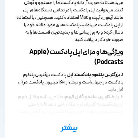
می‌دهد تا به صورت آزادانه پادکست‌ها را جستجو و گوش
کنند. می‌توانید اپل پادکست را در تمامی دستگاه‌های اپل
مانند آیفون، آیپد، و Mac استفاده کنید. همچنین، با استفاده
از اپل پادکست می‌توانید پادکست‌های مورد علاقه خود را
دنبال کرده و به روز رسانی‌ها و جدیدترین قسمت‌ها را به
صورت خودکار دریافت کنید.
ویژگی‌ها و مزای اپل پادکست (Apple
Podcasts)
۱
. بزرگترین پلتفرم پادکست:
اپل پادکست بزرگترین پلتفرم
پادکست در جهان است و بیش از ۱۵۰ میلیون پادکست در آن
قرار دارد.
۲
. رابط کاربری ساده و قابل فهم:
طراحی ساده و قابل فهم
اپل پادکست به کاربران این امکان را می‌دهد تا به راحتی
پادکست های دلخواه خود را پیدا کنند و به آنها گوش دهند.
۳
. قابلیت جستجوی هوشمند:
اپل پادکست با داشتن
بیشتر
قابلیت جستجوی هوشمند میتواند پادکست های مرتبط را
براساس عنوان، نویسنده و موضوع راهنمایی کند.