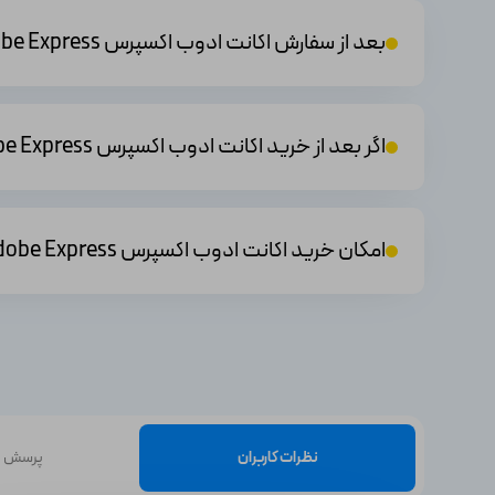
● با استفاده از ابزارهای پیشرفته اشتراک پرمیوم این برنامه می
بعد از سفارش اکانت ادوب اکسپرس Adobe Express چه زمانی به من تحویل داده میشود؟
درآمدتان را افزایش دهید.
● با تهیه اشتراک این برنامه می‌توانید به پشتیبانی اختصاصی و
اگر بعد از خرید اکانت ادوب اکسپرس Adobe Express مشکلی برای استفاده با اکانت داشته باشم چکار کنم؟
● این برنامه رابط کاربری بسیار ساده و آسانی دارد و برای افر
● در نسخه پرمیوم ادوب اکسپرس تمامی تبلیغات حذف شده و 
امکان خرید اکانت ادوب اکسپرس Adobe Express به تومان مقدور است؟
اکانت های مشابه اشتراک ادوب اکسپرس
1)
خرید اکانت پیکس آرت گلد PicsArt Gold
(
ابزاری قدرتمن
2)
خرید
اکانت ریفیس Reface
(
نرم افزار ویژه
برای تبدیل چ
نظرات کاربران
پرسش و
3)
خرید
اکانت میدجورنی Midjourney
(
اپلیکیشن
خلق تصا