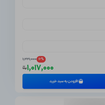
1,221,000
16%
1,017,000
ن
توما
افزودن به سبد خرید