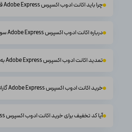
چرا باید اکانت ادوب اکسپرس Adobe Express قانونی خریداری کنم؟
●
فونت‌ها:
این اشتراک از ادوب اکسپرس هزاران فونت مختلف را
و انحصاری‌تر منتشر کنید.
4) ذخیره‌سازی 100 گیگابایت
درباره اکانت ادوب اکسپرس Adobe Express سوال دارم چطور با پشتیبانی ارتباط برقرار کنم؟
اشتراک پرمیوم ادوب اکسپر
ذخیره کنید و در صورت نیاز به آن دسترسی داشته باشید.
تمدید اکانت ادوب اکسپرس Adobe Express به چه صورت هست؟
مزایای اکانت Adobe Express Premium
خرید اکانت ادوب اکسپرس Adobe Express گارانتی دارد یعنی چه؟
● شما می‌توانید این برنامه را در موبایل خود نصب کنید و در 
● این برنامه به شما امکان می‌دهد بتوانید پروژه‌های خود را
آیا کد تخفیف برای خرید اکانت ادوب اکسپرس Adobe Express دارید‌؟
● یکی دیگر از مزایای این برنامه این است که به کاربران خود امک