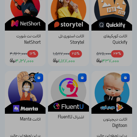
اکانت کویکیفای
اکانت استوری تل
اکانت نت شورت
NetShort
Storytel
Quickify
4,966,000
1,587,000
575,000
16%
25%
24%
ن
ن
ن
4,127,000
1,187,000
437,000
توما
توما
توما
اشتراک FluentU
اکانت دیجیتون
اکانت Manta
Digitoon
در این لحظه این حالت
در این لحظه این حالت