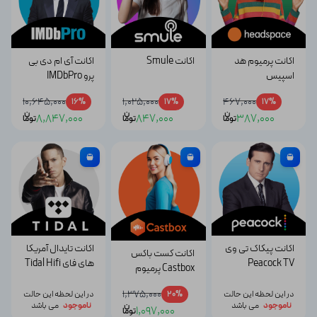
اکانت پرمیوم هد
اکانت Smule
اکانت آی ام دی بی
اسپیس
پرو IMDbPro
Headspace
10,645,000
1,025,000
467,000
16%
17%
17%
اپلیکیشن
ن
ن
ن
8,847,000
847,000
387,000
توما
توما
توما
مدیتیشن و افزایش
تمرکز و کاهش
استرس
اکانت پیکاک تی وی
اکانت تایدال آمریکا
اکانت کست باکس
Peacock TV
های فای Tidal Hifi
Castbox پرمیوم
1,375,000
در این لحظه این حالت
20%
در این لحظه این حالت
ناموجود
می باشد
ن
ناموجود
می باشد
1,097,000
توما