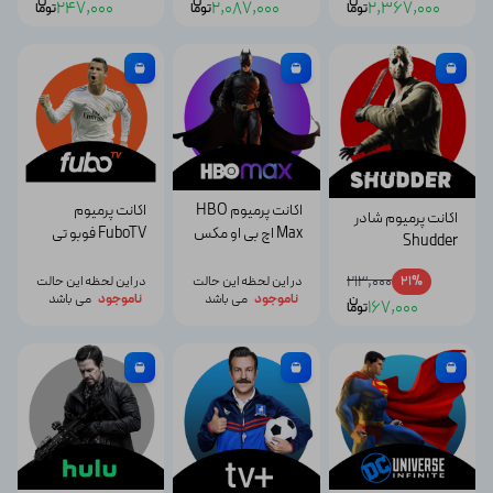
ن
ن
ن
247,000
2,087,000
2,367,000
توما
توما
توما
اکانت پرمیوم HBO
اکانت پرمیوم
اکانت پرمیوم شادر
Max اچ‌ بی ‌او مکس
FuboTV فوبو تی
Shudder
وی
213,000
21%
در این لحظه این حالت
در این لحظه این حالت
ن
ناموجود
می باشد
ناموجود
می باشد
167,000
توما