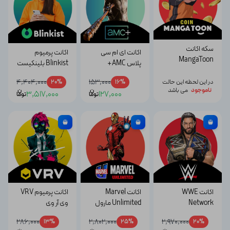
سکه اکانت
اکانت ای ام سی
اکانت پرمیوم
MangaToon
پلاس AMC+
Blinkist بلینکیست
4,404,000
153,000
در این لحظه این حالت
16%
20%
ناموجود
می باشد
ن
ن
3,517,000
127,000
توما
توما
اکانت WWE
اکانت Marvel
اکانت پرمیوم VRV
Network
Unlimited مارول
وی آر وی
دبلیودبلیوئی
آنلیمیتد
286,000
2,802,000
2,970,000
13%
25%
20%
نتورک پرمیوم