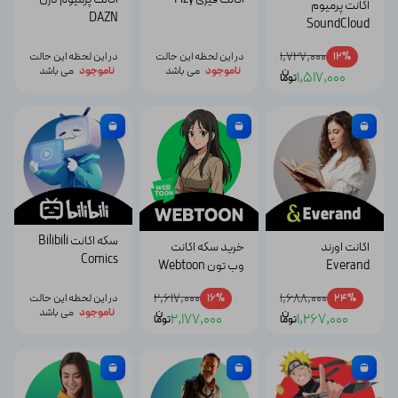
اکانت پرمیوم
DAZN
SoundCloud
ساندکلاد
1,727,000
12%
در این لحظه این حالت
در این لحظه این حالت
ن
ناموجود
می باشد
ناموجود
می باشد
1,517,000
توما
سکه اکانت Bilibili
اکانت اورند
خرید سکه اکانت
Comics
Everand
وب تون Webtoon
2,617,000
1,688,000
24%
16%
در این لحظه این حالت
ن
ن
ناموجود
می باشد
2,177,000
1,267,000
توما
توما