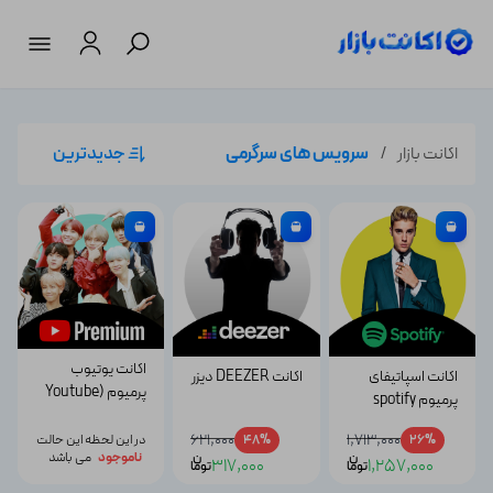
اکانت بازار
سرویس های سرگرمی
جدیدترین
اکانت یوتیوب
اکانت اسپاتیفای
اکانت DEEZER دیزر
پرمیوم (Youtube
پرمیوم spotify
Premium) تحویل
premium
فوری
621,000
1,713,000
26%
48%
در این لحظه این حالت
ن
ن
ناموجود
می باشد
317,000
1,257,000
توما
توما