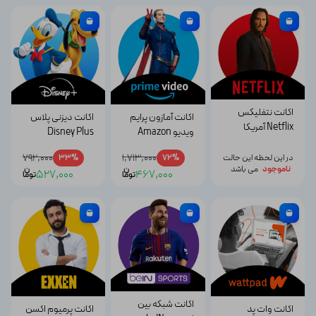
اکانت نتفلیکس
اکانت آمازون پرایم
اکانت دیزنی پلاس
Netflix آمریکا
ویدیو Amazon
Disney Plus
Prime Video
792,000
1,713,000
در این لحظه این حالت
72%
33%
ناموجود
می باشد
ن
ن
527,000
467,000
توما
توما
اکانت شبکه بین
اکانت وات پد
اکانت پرمیوم اکسن