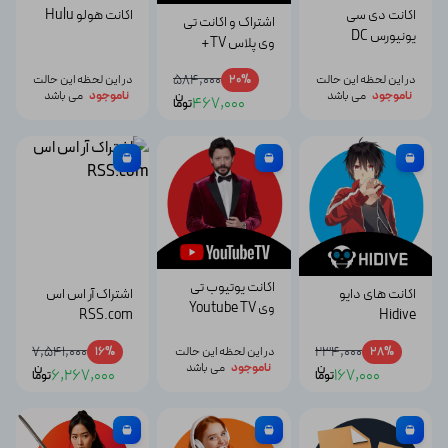
اکانت دی سی
اکانت هولو Hulu
اشتراک و اکانت تی
یونیورس DC
وی پلاس TV+
Universe
584,000
در این لحظه این حالت
20%
در این لحظه این حالت
ناموجود
می باشد
ن
ناموجود
می باشد
467,000
توما
اکانت یوتیوب تی
اکانت های دایو
اشتراک آر اس اس
وی Youtube TV
RSS.com
Hidive
7,541,000
234,000
28%
در این لحظه این حالت
16%
ن
ناموجود
می باشد
ن
6,267,000
167,000
توما
توما